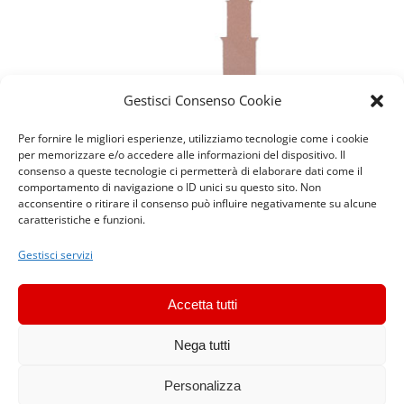
Gestisci Consenso Cookie
Per fornire le migliori esperienze, utilizziamo tecnologie come i cookie
per memorizzare e/o accedere alle informazioni del dispositivo. Il
consenso a queste tecnologie ci permetterà di elaborare dati come il
comportamento di navigazione o ID unici su questo sito. Non
acconsentire o ritirare il consenso può influire negativamente su alcune
caratteristiche e funzioni.
Gestisci servizi
Accetta tutti
©
2026
Centrale del Latte d’Italia S.p.a.
Via Filadelfia 220, 10137
Torino
Nega tutti
C.F. e P. IVA: 01934250018 | Iscrizione al Registro Imprese – Archivio
Ufficiale della CCIAA di Torino | Numero REA: TO - 520409 | Capitale
Personalizza
Sociale: Euro 28.840.041,20