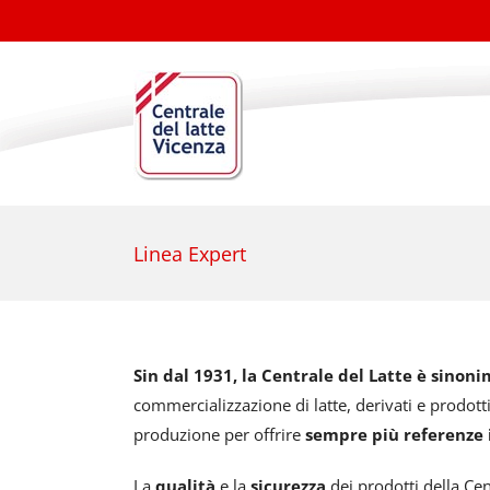
Salta
al
contenuto
Linea Expert
Sin dal 1931, la Centrale del Latte è sinoni
commercializzazione di latte, derivati e prodotti
produzione per offrire
sempre più referenze 
La
qualità
e la
sicurezza
dei prodotti della Cen