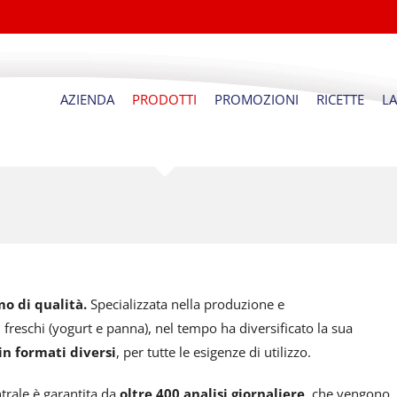
AZIENDA
PRODOTTI
PROMOZIONI
RICETTE
L
mo di qualità.
Specializzata nella produzione e
 freschi (yogurt e panna), nel tempo ha diversificato la sua
in formati diversi
, per tutte le esigenze di utilizzo.
trale è garantita da
oltre 400 analisi giornaliere
, che vengono