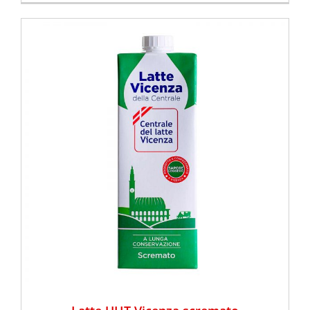
Latte UHT Vicenza scremato