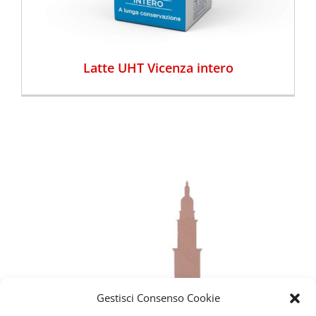
Latte UHT Vicenza intero
Gestisci Consenso Cookie